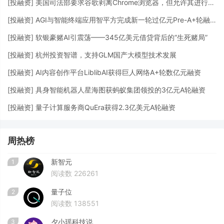
[
投融资
]
美国司法部要求谷歌剥离Chrome浏览器，但允许其进行AI投资
[
投融资
]
AGI与智能终端应用智平方完成新一轮过亿元Pre-A+轮融资
[
投融资
]
软银豪赌AI引震荡——345亿美元借贷背后的“生死赌局”
[
投融资
]
杭州投资智谱，支持GLM国产大模型技术发展
[
投融资
]
AI内容创作平台LiblibAI获得巨人网络A+轮数亿元融资
[
投融资
]
具身智能机器人星海图获蚂蚁集团领投的3亿元A轮融资
[
投融资
]
量子计算服务商QuEra获得2.3亿美元A轮融资
周热榜
新智元
1
阅读数 226261
量子位
2
阅读数 138551
夕小瑶科技说
3