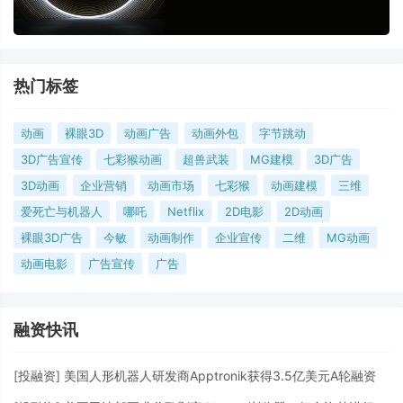
热门标签
动画
裸眼3D
动画广告
动画外包
字节跳动
3D广告宣传
七彩猴动画
超兽武装
MG建模
3D广告
3D动画
企业营销
动画市场
七彩猴
动画建模
三维
爱死亡与机器人
哪吒
Netflix
2D电影
2D动画
裸眼3D广告
今敏
动画制作
企业宣传
二维
MG动画
动画电影
广告宣传
广告
融资快讯
[
投融资
]
美国人形机器人研发商Apptronik获得3.5亿美元A轮融资