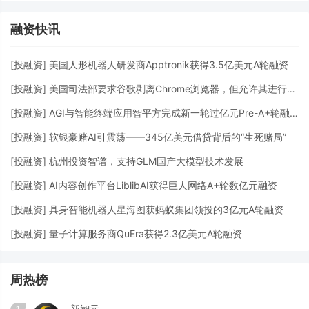
融资快讯
[
投融资
]
美国人形机器人研发商Apptronik获得3.5亿美元A轮融资
[
投融资
]
美国司法部要求谷歌剥离Chrome浏览器，但允许其进行AI投资
[
投融资
]
AGI与智能终端应用智平方完成新一轮过亿元Pre-A+轮融资
[
投融资
]
软银豪赌AI引震荡——345亿美元借贷背后的“生死赌局”
[
投融资
]
杭州投资智谱，支持GLM国产大模型技术发展
[
投融资
]
AI内容创作平台LiblibAI获得巨人网络A+轮数亿元融资
[
投融资
]
具身智能机器人星海图获蚂蚁集团领投的3亿元A轮融资
[
投融资
]
量子计算服务商QuEra获得2.3亿美元A轮融资
周热榜
新智元
1