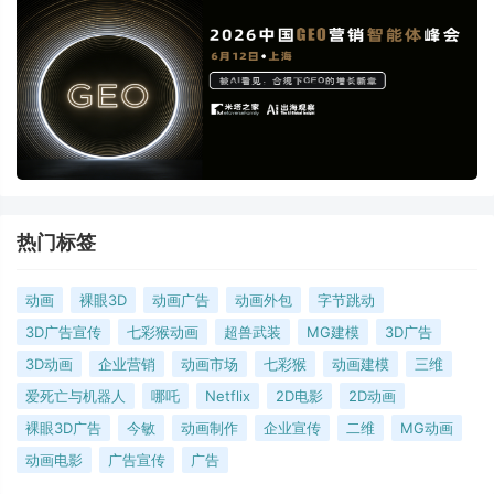
热门标签
动画
裸眼3D
动画广告
动画外包
字节跳动
3D广告宣传
七彩猴动画
超兽武装
MG建模
3D广告
3D动画
企业营销
动画市场
七彩猴
动画建模
三维
爱死亡与机器人
哪吒
Netflix
2D电影
2D动画
裸眼3D广告
今敏
动画制作
企业宣传
二维
MG动画
动画电影
广告宣传
广告