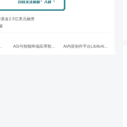
球基金2.5亿美元融资
展
商
AGI与智能终端应用智平
AI内容创作平台LiblibAI获
美元
方完成新一轮过亿元Pre-
得巨人网络A+轮数亿元融
A+轮融资
资