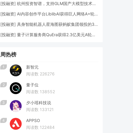
[
投融资
]
杭州投资智谱，支持GLM国产大模型技术发展
[
投融资
]
AI内容创作平台LiblibAI获得巨人网络A+轮数亿元融资
[
投融资
]
具身智能机器人星海图获蚂蚁集团领投的3亿元A轮融资
[
投融资
]
量子计算服务商QuEra获得2.3亿美元A轮融资
周热榜
新智元
1
阅读数 226276
量子位
2
阅读数 138552
夕小瑶科技说
3
阅读数 133121
APPSO
4
阅读数 122484