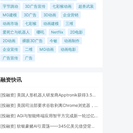
字节跳动
3D广告宣传
七彩猴动画
超兽武装
MG建模
3D广告
3D动画
企业营销
动画市场
七彩猴
动画建模
三维
爱死亡与机器人
哪吒
Netflix
2D电影
2D动画
裸眼3D广告
今敏
动画制作
企业宣传
二维
MG动画
动画电影
广告宣传
广告
融资快讯
[
投融资
]
美国人形机器人研发商Apptronik获得3.5亿美元A轮融资
[
投融资
]
美国司法部要求谷歌剥离Chrome浏览器，但允许其进行AI投资
[
投融资
]
AGI与智能终端应用智平方完成新一轮过亿元Pre-A+轮融资
[
投融资
]
软银豪赌AI引震荡——345亿美元借贷背后的“生死赌局”