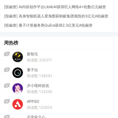
[
投融资
]
AI内容创作平台LiblibAI获得巨人网络A+轮数亿元融资
[
投融资
]
具身智能机器人星海图获蚂蚁集团领投的3亿元A轮融资
[
投融资
]
量子计算服务商QuEra获得2.3亿美元A轮融资
周热榜
新智元
1
阅读数 226371
量子位
2
阅读数 138591
夕小瑶科技说
3
阅读数 133245
APPSO
4
阅读数 122504
元宇宙之心
5