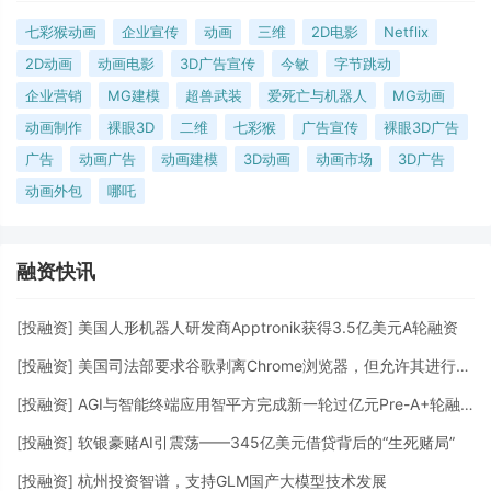
七彩猴动画
企业宣传
动画
三维
2D电影
Netflix
2D动画
动画电影
3D广告宣传
今敏
字节跳动
企业营销
MG建模
超兽武装
爱死亡与机器人
MG动画
动画制作
裸眼3D
二维
七彩猴
广告宣传
裸眼3D广告
广告
动画广告
动画建模
3D动画
动画市场
3D广告
动画外包
哪吒
融资快讯
[
投融资
]
美国人形机器人研发商Apptronik获得3.5亿美元A轮融资
[
投融资
]
美国司法部要求谷歌剥离Chrome浏览器，但允许其进行AI投资
[
投融资
]
AGI与智能终端应用智平方完成新一轮过亿元Pre-A+轮融资
[
投融资
]
软银豪赌AI引震荡——345亿美元借贷背后的“生死赌局”
[
投融资
]
杭州投资智谱，支持GLM国产大模型技术发展