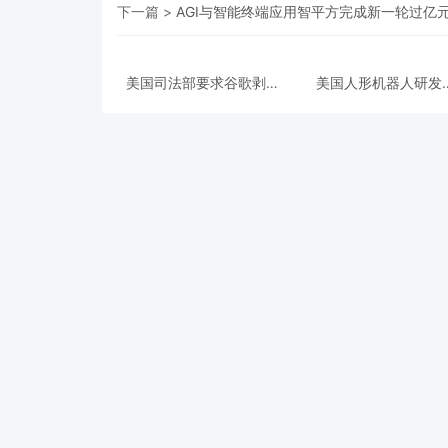
下一篇 >
AGI与智能终端应用智平方完成新一轮过亿元P
美国司法部要求谷歌剥离
美国人形机器人研发
Chrome浏览器，但允许
Apptronik获得3.5亿
其进行AI投资
A轮融资