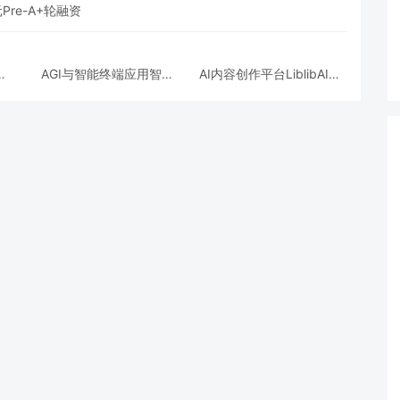
re-A+轮融资
商
AGI与智能终端应用智平
AI内容创作平台LiblibAI获
美元
方完成新一轮过亿元Pre-
得巨人网络A+轮数亿元融
A+轮融资
资