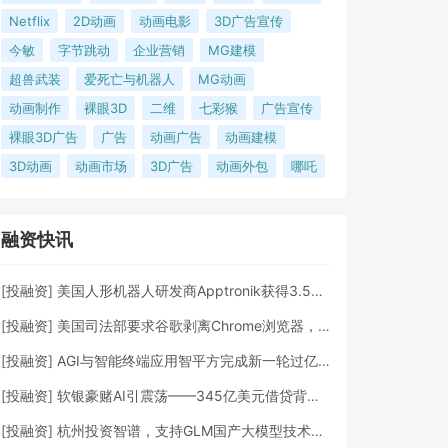
Netflix
2D动画
动画电影
3D广告宣传
今敏
字节跳动
企业营销
MG建模
超兽武装
爱死亡与机器人
MG动画
动画制作
裸眼3D
二维
七彩猴
广告宣传
裸眼3D广告
广告
动画广告
动画建模
3D动画
动画市场
3D广告
动画外包
哪吒
融资快讯
[
投融资
]
美国人形机器人研发商Apptronik获得3.5亿美元A轮融资
[
投融资
]
美国司法部要求谷歌剥离Chrome浏览器，但允许其进行AI投资
[
投融资
]
AGI与智能终端应用智平方完成新一轮过亿元Pre-A+轮融资
[
投融资
]
软银豪赌AI引震荡——345亿美元借贷背后的“生死赌局”
[
投融资
]
杭州投资智谱，支持GLM国产大模型技术发展