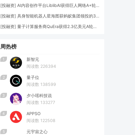
[
投融资
]
AI内容创作平台LiblibAI获得巨人网络A+轮数亿元融资
[
投融资
]
具身智能机器人星海图获蚂蚁集团领投的3亿元A轮融资
[
投融资
]
量子计算服务商QuEra获得2.3亿美元A轮融资
周热榜
新智元
1
阅读数 226394
量子位
2
阅读数 138599
夕小瑶科技说
3
阅读数 133277
APPSO
4
阅读数 122508
元宇宙之心
5