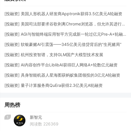
[
投融资
]
美国人形机器人研发商Apptronik获得3.5亿美元A轮融资
[
投融资
]
美国司法部要求谷歌剥离Chrome浏览器，但允许其进行AI投资
[
投融资
]
AGI与智能终端应用智平方完成新一轮过亿元Pre-A+轮融资
[
投融资
]
软银豪赌AI引震荡——345亿美元借贷背后的“生死赌局”
[
投融资
]
杭州投资智谱，支持GLM国产大模型技术发展
[
投融资
]
AI内容创作平台LiblibAI获得巨人网络A+轮数亿元融资
[
投融资
]
具身智能机器人星海图获蚂蚁集团领投的3亿元A轮融资
[
投融资
]
量子计算服务商QuEra获得2.3亿美元A轮融资
周热榜
新智元
1
阅读数 226369