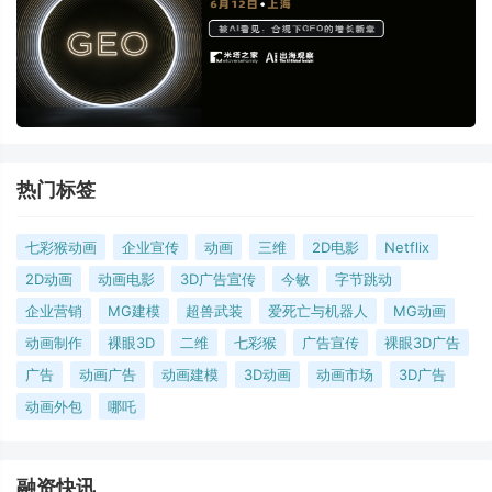
热门标签
七彩猴动画
企业宣传
动画
三维
2D电影
Netflix
2D动画
动画电影
3D广告宣传
今敏
字节跳动
企业营销
MG建模
超兽武装
爱死亡与机器人
MG动画
动画制作
裸眼3D
二维
七彩猴
广告宣传
裸眼3D广告
广告
动画广告
动画建模
3D动画
动画市场
3D广告
动画外包
哪吒
融资快讯