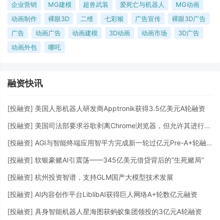
企业营销
MG建模
超兽武装
爱死亡与机器人
MG动画
动画制作
裸眼3D
二维
七彩猴
广告宣传
裸眼3D广告
广告
动画广告
动画建模
3D动画
动画市场
3D广告
动画外包
哪吒
融资快讯
[
投融资
]
美国人形机器人研发商Apptronik获得3.5亿美元A轮融资
[
投融资
]
美国司法部要求谷歌剥离Chrome浏览器，但允许其进行AI投资
[
投融资
]
AGI与智能终端应用智平方完成新一轮过亿元Pre-A+轮融资
[
投融资
]
软银豪赌AI引震荡——345亿美元借贷背后的“生死赌局”
[
投融资
]
杭州投资智谱，支持GLM国产大模型技术发展
[
投融资
]
AI内容创作平台LiblibAI获得巨人网络A+轮数亿元融资
[
投融资
]
具身智能机器人星海图获蚂蚁集团领投的3亿元A轮融资