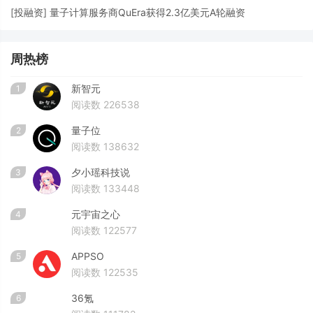
[
投融资
]
量子计算服务商QuEra获得2.3亿美元A轮融资
周热榜
新智元
1
阅读数 226538
量子位
2
阅读数 138632
夕小瑶科技说
3
阅读数 133448
元宇宙之心
4
阅读数 122577
APPSO
5
阅读数 122535
36氪
6