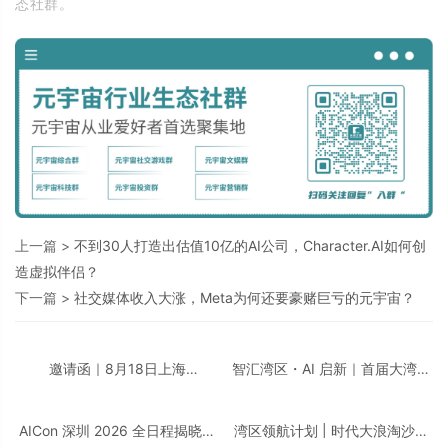
态社群。
上一篇 >
不到30人打造出估值10亿的AI公司，Character.AI如何创
造虚拟伴侣？
下一篇 >
社交媒体收入大涨，Meta为何还要豪赌巨亏的元宇宙？
邀请函｜8月18日上海
智汇湾区・AI 启新｜首届大湾区
「CDIE2026 汽车汽配行业AI创
AI + 智领创新峰会即将重磅启
新峰会」诚邀您的莅临！
幕！邀您共话数智转型！
AICon 深圳 2026 全日程揭晓｜
湾区领航计划 | 时代大浪淘沙，
聚焦 Agent 工程化，构建可靠智
千帆竞发之下，谁执掌大湾区发