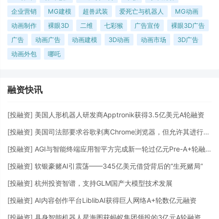
企业营销
MG建模
超兽武装
爱死亡与机器人
MG动画
动画制作
裸眼3D
二维
七彩猴
广告宣传
裸眼3D广告
广告
动画广告
动画建模
3D动画
动画市场
3D广告
动画外包
哪吒
融资快讯
[
投融资
]
美国人形机器人研发商Apptronik获得3.5亿美元A轮融资
[
投融资
]
美国司法部要求谷歌剥离Chrome浏览器，但允许其进行AI投资
[
投融资
]
AGI与智能终端应用智平方完成新一轮过亿元Pre-A+轮融资
[
投融资
]
软银豪赌AI引震荡——345亿美元借贷背后的“生死赌局”
[
投融资
]
杭州投资智谱，支持GLM国产大模型技术发展
[
投融资
]
AI内容创作平台LiblibAI获得巨人网络A+轮数亿元融资
[
投融资
]
具身智能机器人星海图获蚂蚁集团领投的3亿元A轮融资