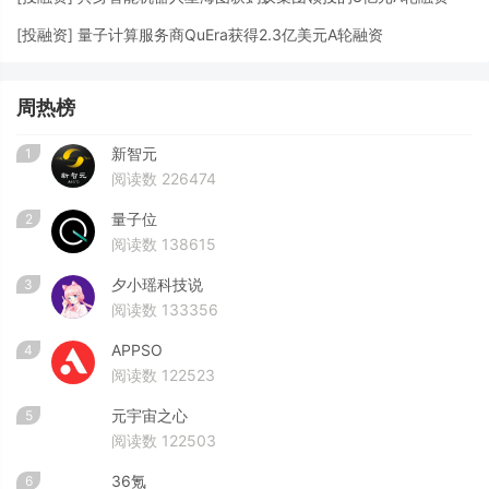
[
投融资
]
量子计算服务商QuEra获得2.3亿美元A轮融资
周热榜
新智元
1
阅读数 226474
量子位
2
阅读数 138615
夕小瑶科技说
3
阅读数 133356
APPSO
4
阅读数 122523
元宇宙之心
5
阅读数 122503
36氪
6