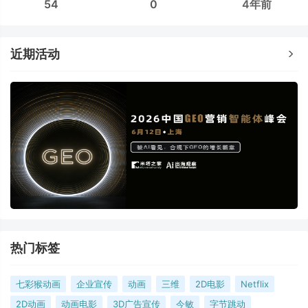
54
0
4年前
近期活动
热门标签
七彩猴动画
企业宣传
动画
三维
2D电影
Netflix
2D动画
动画电影
3D广告宣传
今敏
字节跳动