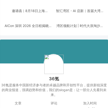
邀请函｜8月18日上海
智汇湾区・AI 启新｜首届大湾区
「CDIE2026 汽车汽配行业AI创
AI + 智领创新峰会即将重磅启
新峰会」诚邀您的莅临！
幕！邀您共话数智转型！
AICon 深圳 2026 全日程揭晓｜
湾区领航计划 | 时代大浪淘沙，
聚焦 Agent 工程化，构建可靠智
千帆竞发之下，谁执掌大湾区发
能的技术路径
展新航向？
36氪
36氪是服务中国新经济参与者的卓越品牌和开创性平台，提供新锐深度
的商业报道，强调趋势和价值，我们的slogan是：让一部分人先看到未
来。
文章
评论
加入时间