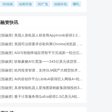
3D动画
动画市场
3D广告
动画外包
哪吒
融资快讯
[
投融资
]
美国人形机器人研发商Apptronik获得3.5亿美元A轮融资
[
投融资
]
美国司法部要求谷歌剥离Chrome浏览器，但允许其进行AI投资
[
投融资
]
AGI与智能终端应用智平方完成新一轮过亿元Pre-A+轮融资
[
投融资
]
软银豪赌AI引震荡——345亿美元借贷背后的“生死赌局”
[
投融资
]
杭州投资智谱，支持GLM国产大模型技术发展
[
投融资
]
AI内容创作平台LiblibAI获得巨人网络A+轮数亿元融资
[
投融资
]
具身智能机器人星海图获蚂蚁集团领投的3亿元A轮融资
[
投融资
]
量子计算服务商QuEra获得2.3亿美元A轮融资