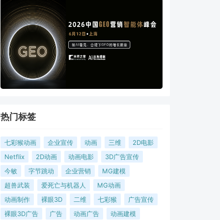
热门标签
七彩猴动画
企业宣传
动画
三维
2D电影
Netflix
2D动画
动画电影
3D广告宣传
今敏
字节跳动
企业营销
MG建模
超兽武装
爱死亡与机器人
MG动画
动画制作
裸眼3D
二维
七彩猴
广告宣传
裸眼3D广告
广告
动画广告
动画建模