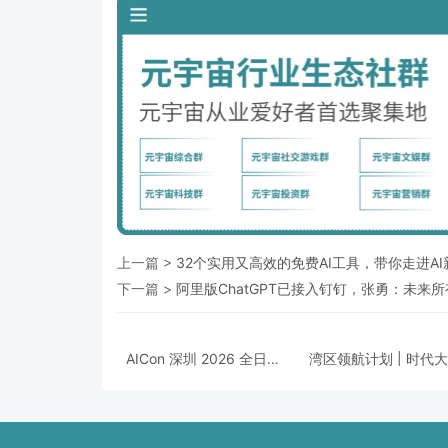
上一篇 >
32个实用又高效的免费AI工具，带你走进AI
下一篇 >
阿里版ChatGPT已接入钉钉，张勇：未来
AICon 深圳 2026 全日程
湾区领航计划 | 时代
揭晓｜聚焦 Agent 工程
淘沙，千帆竞发之下
化，构建可靠智能的技术
执掌大湾区发展新航
路径