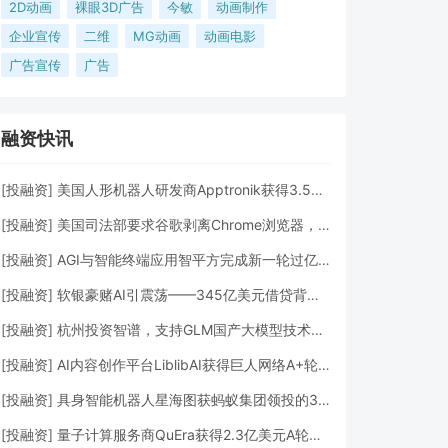
2D动画
裸眼3D广告
今敏
动画制作
企业宣传
二维
MG动画
动画电影
广告宣传
广告
融资快讯
[
投融资
]
美国人形机器人研发商Apptronik获得3.5亿美元A轮融资
[
投融资
]
美国司法部要求谷歌剥离Chrome浏览器，但允许其进行AI投资
[
投融资
]
AGI与智能终端应用智平方完成新一轮过亿元Pre-A+轮融资
[
投融资
]
软银豪赌AI引震荡——345亿美元借贷背后的“生死赌局”
[
投融资
]
杭州投资智谱，支持GLM国产大模型技术发展
[
投融资
]
AI内容创作平台LiblibAI获得巨人网络A+轮数亿元融资
[
投融资
]
具身智能机器人星海图获蚂蚁集团领投的3亿元A轮融资
[
投融资
]
量子计算服务商QuEra获得2.3亿美元A轮融资