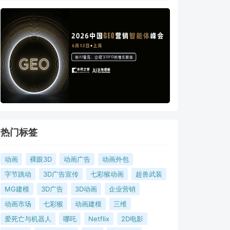
热门标签
动画
裸眼3D
动画广告
动画外包
字节跳动
3D广告宣传
七彩猴动画
超兽武装
MG建模
3D广告
3D动画
企业营销
动画市场
七彩猴
动画建模
三维
爱死亡与机器人
哪吒
Netflix
2D电影