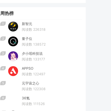
周热榜
新智元
1
阅读数 226318
量子位
2
阅读数 138572
夕小瑶科技说
3
阅读数 133177
APPSO
4
阅读数 122497
元宇宙之心
5
阅读数 122308
36氪
6
阅读数 111526