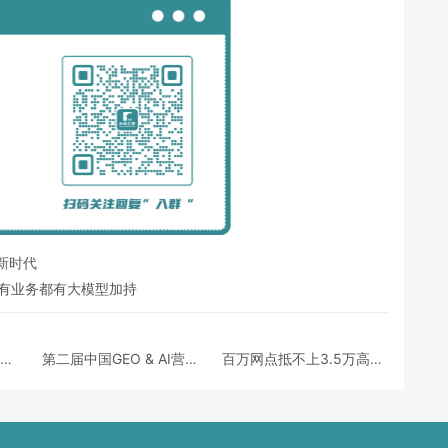
新时代
所有业务都有大模型加持
大浪
第二届中国GEO & AI营销
百万网点抵不上3.5万高潜
，谁
智能体峰会 | 从「被看
门店，品牌的增长逻辑变
向？
见」到「被选择」
了！