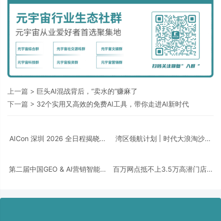
上一篇 >
巨头AI混战背后，“卖水的”赚麻了
下一篇 >
32个实用又高效的免费AI工具，带你走进AI新时代
AICon 深圳 2026 全日程揭晓｜
湾区领航计划 | 时代大浪淘沙，
聚焦 Agent 工程化，构建可靠智
千帆竞发之下，谁执掌大湾区发
能的技术路径
展新航向？
第二届中国GEO & AI营销智能体
百万网点抵不上3.5万高潜门店，
峰会 | 从「被看见」到「被选
品牌的增长逻辑变了！
择」