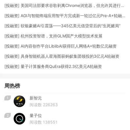
[
投融资
]
美国司法部要求谷歌剥离Chrome浏览器，但允许其进行AI投资
[
投融资
]
AGI与智能终端应用智平方完成新一轮过亿元Pre-A+轮融资
[
投融资
]
软银豪赌AI引震荡——345亿美元借贷背后的“生死赌局”
[
投融资
]
杭州投资智谱，支持GLM国产大模型技术发展
[
投融资
]
AI内容创作平台LiblibAI获得巨人网络A+轮数亿元融资
[
投融资
]
具身智能机器人星海图获蚂蚁集团领投的3亿元A轮融资
[
投融资
]
量子计算服务商QuEra获得2.3亿美元A轮融资
周热榜
新智元
1
阅读数 226263
量子位
2
阅读数 138551