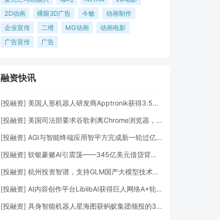
2D动画
裸眼3D广告
今敏
动画制作
企业宣传
二维
MG动画
动画电影
广告宣传
广告
融资快讯
[
投融资
]
美国人形机器人研发商Apptronik获得3.5亿美元A轮融资
[
投融资
]
美国司法部要求谷歌剥离Chrome浏览器，但允许其进行AI投资
[
投融资
]
AGI与智能终端应用智平方完成新一轮过亿元Pre-A+轮融资
[
投融资
]
软银豪赌AI引震荡——345亿美元借贷背后的“生死赌局”
[
投融资
]
杭州投资智谱，支持GLM国产大模型技术发展
[
投融资
]
AI内容创作平台LiblibAI获得巨人网络A+轮数亿元融资
[
投融资
]
具身智能机器人星海图获蚂蚁集团领投的3亿元A轮融资