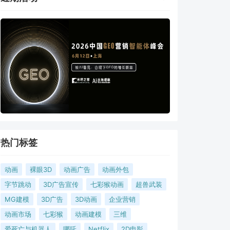
热门标签
动画
裸眼3D
动画广告
动画外包
字节跳动
3D广告宣传
七彩猴动画
超兽武装
MG建模
3D广告
3D动画
企业营销
动画市场
七彩猴
动画建模
三维
爱死亡与机器人
哪吒
Netflix
2D电影