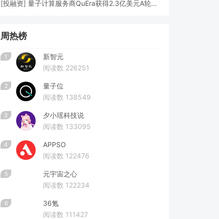
[
投融资
]
量子计算服务商QuEra获得2.3亿美元A轮融资
周热榜
新智元
1
阅读数 226251
量子位
2
阅读数 138549
夕小瑶科技说
3
阅读数 133095
APPSO
4
阅读数 122476
元宇宙之心
5
阅读数 122234
36氪
6
阅读数 111427