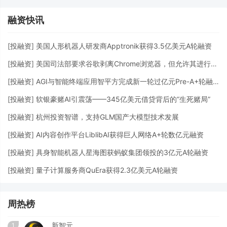
融资快讯
[
投融资
]
美国人形机器人研发商Apptronik获得3.5亿美元A轮融资
[
投融资
]
美国司法部要求谷歌剥离Chrome浏览器，但允许其进行AI投资
[
投融资
]
AGI与智能终端应用智平方完成新一轮过亿元Pre-A+轮融资
[
投融资
]
软银豪赌AI引震荡——345亿美元借贷背后的“生死赌局”
[
投融资
]
杭州投资智谱，支持GLM国产大模型技术发展
[
投融资
]
AI内容创作平台LiblibAI获得巨人网络A+轮数亿元融资
[
投融资
]
具身智能机器人星海图获蚂蚁集团领投的3亿元A轮融资
[
投融资
]
量子计算服务商QuEra获得2.3亿美元A轮融资
周热榜
新智元
1