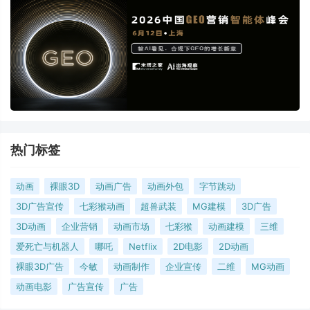
热门标签
动画
裸眼3D
动画广告
动画外包
字节跳动
3D广告宣传
七彩猴动画
超兽武装
MG建模
3D广告
3D动画
企业营销
动画市场
七彩猴
动画建模
三维
爱死亡与机器人
哪吒
Netflix
2D电影
2D动画
裸眼3D广告
今敏
动画制作
企业宣传
二维
MG动画
动画电影
广告宣传
广告