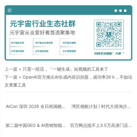
上一篇 >
只需一段话，「一键生成」短视频的工具来了
下一篇 >
OpenAI官方推出AI生成内容识别器，成功率26％，不如论
文查重工具
AICon 深圳 2026 全日程揭晓｜
湾区领航计划 | 时代大浪淘沙，
聚焦 Agent 工程化，构建可靠智
千帆竞发之下，谁执掌大湾区发
能的技术路径
展新航向？
第二届中国GEO & AI营销智能体
百万网点抵不上3.5万高潜门店，
峰会 | 从「被看见」到「被选
品牌的增长逻辑变了！
择」