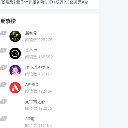
[
投融资
]
量子计算服务商QuEra获得2.3亿美元A轮融资
周热榜
新智元
1
阅读数 226276
量子位
2
阅读数 138552
夕小瑶科技说
3
阅读数 133120
APPSO
4
阅读数 122484
元宇宙之心
5
阅读数 122255
36氪
6
阅读数 111468