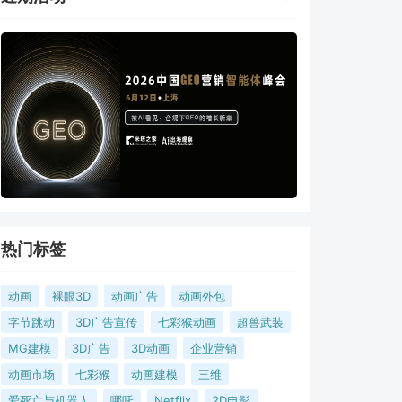
热门标签
动画
裸眼3D
动画广告
动画外包
字节跳动
3D广告宣传
七彩猴动画
超兽武装
MG建模
3D广告
3D动画
企业营销
动画市场
七彩猴
动画建模
三维
爱死亡与机器人
哪吒
Netflix
2D电影