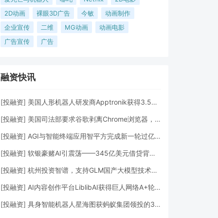
2D动画
裸眼3D广告
今敏
动画制作
企业宣传
二维
MG动画
动画电影
广告宣传
广告
融资快讯
[
投融资
]
美国人形机器人研发商Apptronik获得3.5亿美元A轮融资
[
投融资
]
美国司法部要求谷歌剥离Chrome浏览器，但允许其进行AI投资
[
投融资
]
AGI与智能终端应用智平方完成新一轮过亿元Pre-A+轮融资
[
投融资
]
软银豪赌AI引震荡——345亿美元借贷背后的“生死赌局”
[
投融资
]
杭州投资智谱，支持GLM国产大模型技术发展
[
投融资
]
AI内容创作平台LiblibAI获得巨人网络A+轮数亿元融资
[
投融资
]
具身智能机器人星海图获蚂蚁集团领投的3亿元A轮融资