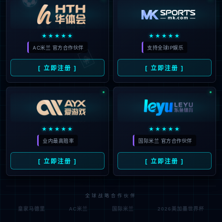
★★★★★
★★★★★
🃏
AC米兰 官方合作伙伴
支持全球IP娱乐
[ 立即注册 ]
[ 立即注册 ]
★★★★★
★★★★★
业内最高赔率
国际米兰 官方合作伙伴
[ 立即注册 ]
[ 立即注册 ]
全球战略合作伙伴
皇家马德里
AC米兰
国际米兰
2026美加墨世界杯