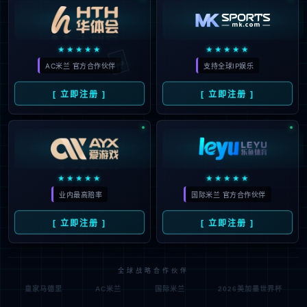
🃏
★★★★★
★★★★★
AC米兰 官方合作伙伴
支持全球IP娱乐
[ 立即注册 ]
[ 立即注册 ]
★★★★★
★★★★★
业内最高赔率
国际米兰 官方合作伙伴
[ 立即注册 ]
[ 立即注册 ]
全球战略合作伙伴
皇家马德里
AC米兰
国际米兰
2026美加墨世界杯