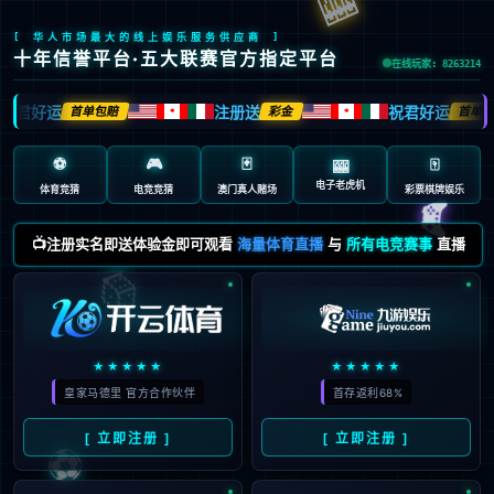
[ 华人市场最大的线上娱乐服务供应商 ]
十年信誉平台·五大联赛官方指定平台
在线玩家: 8263214
祝君好运
注册送
祝君好运
首单包赔
彩金
首单包
🍁
🍁
⚽
🎮
🃏
🀄️
🎰
电子老虎机
体育竞猜
电竞竞猜
澳门真人赌场
彩票棋牌娱乐
🎮
📺注册实名即送体验金即可观看
海量体育直播
与
所有电竞赛事
直播
🎲
★★★★★
★★★★★
皇家马德里 官方合作伙伴
首存返利68%
⚽
[ 立即注册 ]
[ 立即注册 ]